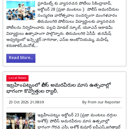
స్టూడెంట్స్ కు వ్యాసరచన పోటీలు సికింద్రాబాద్,
అక్టోబర్ 28 (ప్రజా మంటలు ): పోలీస్ అమరవీరుల
సంస్మరణ వారోత్సవాల సందర్భంగా మంగళవారం
తిరుమలగిరి పోలీసులు విద్యార్థులకు వ్యాసరచన
పోటీలను నిర్వహించారు. పల్లవి మోడల్ స్కూల్, యూఎన్ అకాడమీ
విద్యార్థులు ఉత్సాహంగా పాల్గొన్నారు. తిరుమలగిరి ఏసీపీ జి.రమేష్‌
ఆధ్వర్యంలో ఇన్స్పెక్టర్‌ నాగరాజు, ఎస్‌ఐ ఆంటోనియమ్మ, మహేష్‌,
కరుణాకర్,మనోజ్‌,...
Read More...
Local News
ఇబ్రహీంపట్నంలో పోలీస్ అమరవీరుల మాస ఉత్సవాల్లో
భాగంగా కొవ్వొత్తుల ర్యాలీ.
23 Oct 2025 21:38:59
By
From our Reporter
ఇబ్రహీంపట్నం అక్టోబర్ 23 (ప్రజా మంటలు దగ్గుల
అశోక్): పోలీస్ అమరవీరుల మాస ఉత్సవాల్లో
భాగంగా గౌరవ ఎస్పీ అశోక్ కుమార్ ఐపీఎస్,జగిత్యాల్