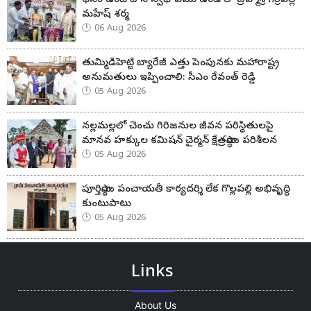
మహేష్ శర్మ
06 Aug 2026
తుమ్మిడిహెట్టి బ్యారేజీ ఎత్తు పెంపునకు మహారాష్ట్ర
అనుమతులు ఇప్పించాలి: సీఎం రేవంత్ రెడ్డి
05 Aug 2026
నల్లమల్లలో చెంచు గిరిజనుల జీవన పరిస్థితులపై
మానవ హక్కుల కమిషన్ చైర్మన్ క్షేత్రస్థాయి పరిశీలన
05 Aug 2026
పూర్తిస్థాయి పంచాయతీ కార్యదర్శి లేక గొల్లపల్లి అభివృద్ధి
కుంటుపాటు
05 Aug 2026
Links
About Us