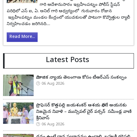
గారి ఆదేశానుసారం ఇబ్రహీంపట్నం పోలీస్ స్టేషన్
పరిధిలో ఎస్ ఐ, ఏ. అనిల్ గారి ఆధ్వర్యంలో గురువారం రోజున
ఇబ్రహీంపట్నం మండల కేంద్రంలో యువకులతో పాటుగా కొవ్వొత్తుల ర్యాలీ
నిర్వహించడం జరిగినది....
Read More...
Latest Posts
సామాజిక న్యాయ తెలంగాణ కోసం టీఆర్ఎస్ సంకల్పం
06 Aug 2026
ప్రొఫెసర్ కొత్తపల్లి జయశంకర్ ఆశయ సాధనే ఆయనకు
నిజమైన నివాళి – మున్సిపల్ చైర్ పర్సన్ సమీండ్ల వాణి
శ్రీనివాస్
06 Aug 2026
ధనం ఉంటే దాన స్వభావము ఉండాలి బ్రహ్మశ్రీ గర్రెపల్లి