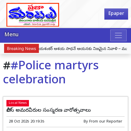
Epaper
Menu
ప్రొఫెసర్ కొత్తపల్లి జయశంకర్ ఆశయ సాధనే ఆయనకు నిజమైన నివాళి – మున్సిపల్ చై
Breaking News
#
#Police martyrs
celebration
Local News
పోలీస్ అమరవీరుల సంస్మరణ వారోత్సవాలు
28 Oct 2025 20:19:35
By
From our Reporter