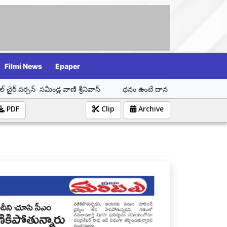
Filmi News
Epaper
 వాణి శ్రీనివాస్
ధనం ఉంటే దాన స్వభావము ఉండాలి బ్రహ్మశ్రీ గర్రెపల్లి మహ
PDF
Clip
Archive