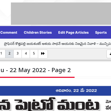
Comment
Children Stories
Edit Page Articles
Sports
పల్లి జయశంకర్ ఆశయ సాధనే ఆయనకు నిజమైన నివాళి – మున్సిపల్ చైర్ పర్సన్ సమీండ్ల
1
2
3
4
5
u - 22 May 2022 - Page 2