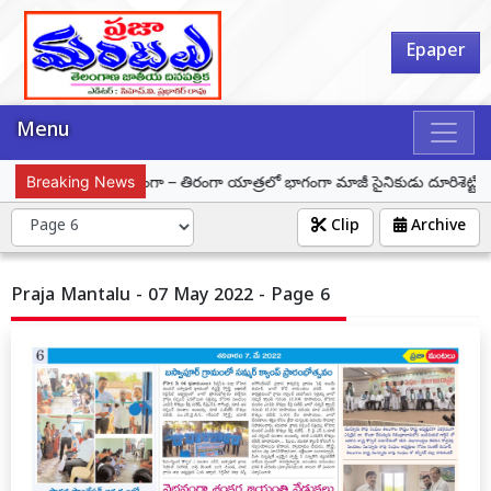
Epaper
Menu
Breaking News
హర్ ఘర్ తిరంగా – తిరంగా యాత్రలో భాగంగా మాజీ సైనికుడు దూరిశెట్టి కిరణ్ 
Clip
Archive
Praja Mantalu - 07 May 2022 - Page 6