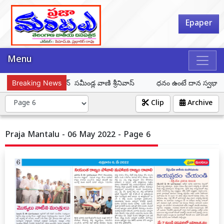
Epaper
Menu
్సిపల్ చైర్ పర్సన్ సమీండ్ల వాణి శ్రీనివాస్
Breaking News
ధనం ఉంటే దాన స్వభావము ఉండాల
Clip
Archive
Praja Mantalu - 06 May 2022 - Page 6