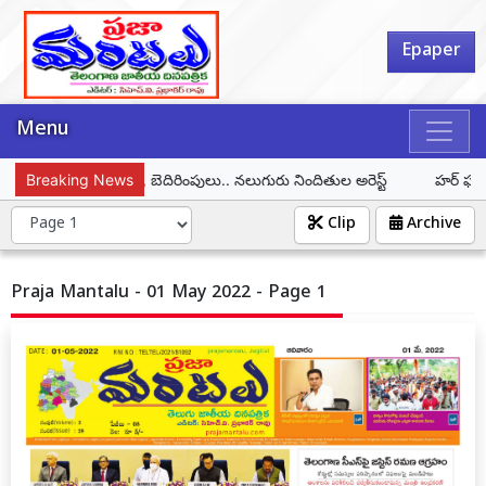
Epaper
Menu
మహిళపై లైంగిక దాడి, బెదిరింపులు.. నలుగురు నిందితుల అరెస్ట్
Breaking News
హర్ ఘర్ తిర
Clip
Archive
Praja Mantalu - 01 May 2022 - Page 1