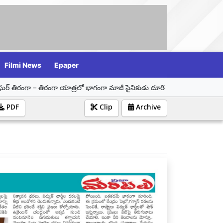
Filmi News
Epaper
రంగా యాత్రలో భాగంగా మాజీ సైనికుడు దూరిశెట్టి కిరణ్ కుమార్‌ను సన్మానించిన డా.
PDF
Clip
Archive