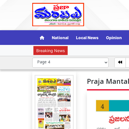
National
Local News
Opinion
Breaking News
మహిళపై ల
Praja Mantal