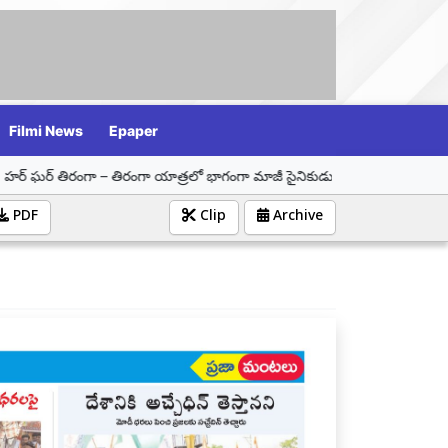
Filmi News
Epaper
రంగా యాత్రలో భాగంగా మాజీ సైనికుడు దూరిశెట్టి కిరణ్ కుమార్‌ను సన్మానించిన డా. 
PDF
Clip
Archive