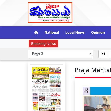
National
Local News
Opinion
Breaking News
మహిళపై లై
Praja Mantal