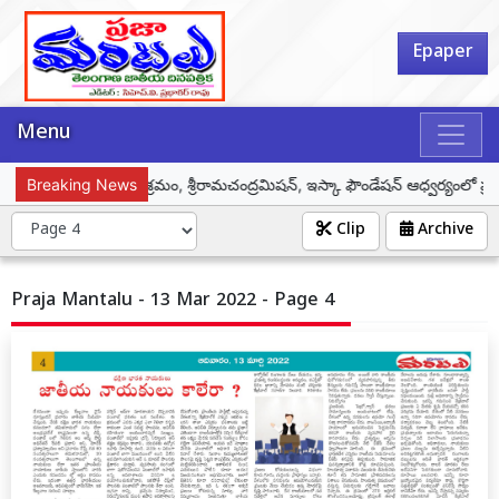
Epaper
Menu
 హార్ట్ ఫుల్నెస్, కన్హా ఆశ్రమం, శ్రీరామచంద్రమిషన్, ఇస్కా ఫౌండేషన్ ఆధ్వర్యంలో ప్రత్యే
Breaking News
Clip
Archive
Praja Mantalu - 13 Mar 2022 - Page 4