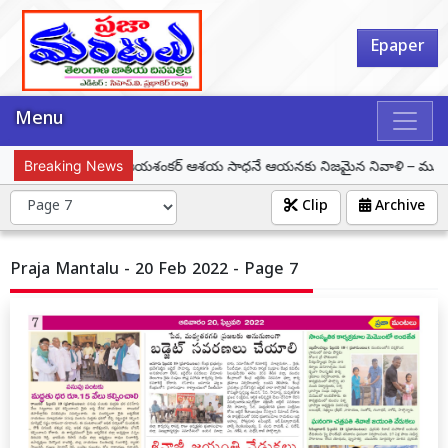
Epaper
Menu
ప్రొఫెసర్ కొత్తపల్లి జయశంకర్ ఆశయ సాధనే ఆయనకు నిజమైన నివాళి – మున్సిపల్ చై
Breaking News
Clip
Archive
Praja Mantalu - 20 Feb 2022 - Page 7