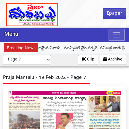
Epaper
Menu
శయ సాధనే ఆయనకు నిజమైన నివాళి – మున్సిపల్ చైర్ పర్సన్ సమీండ్ల వాణి శ్రీనివాస్
Breaking News
Clip
Archive
Praja Mantalu - 19 Feb 2022 - Page 7