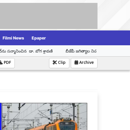
Filmi News
Epaper
. బోగ శ్రావణి
బీజేపీ జగిత్యాల నియోజకవర్గ ఇంచార్జ్ డా. బోగ శ్రావణి కి ప
PDF
Clip
Archive