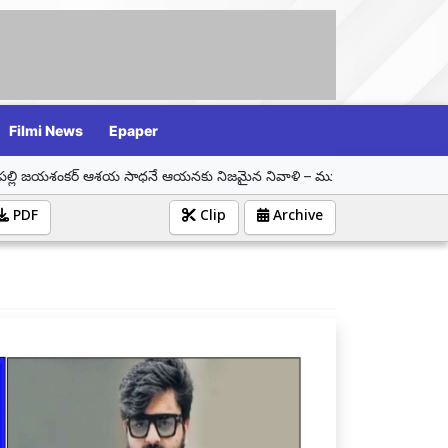
Filmi News
Epaper
కర్ ఆశయ సాధనే ఆయనకు నిజమైన నివాళి – మున్సిపల్ చైర్ పర్సన్ సమీండ్ల వాణి శ్రీ
PDF
Clip
Archive