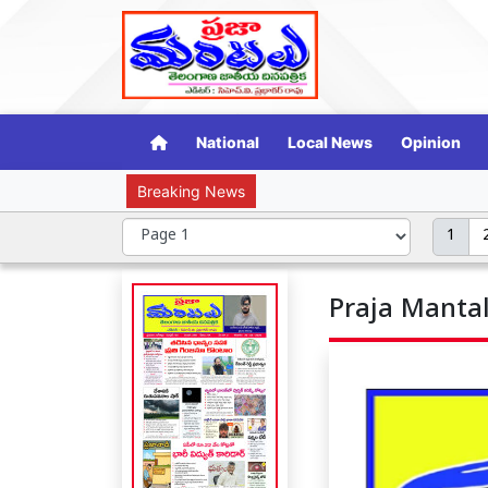
National
Local News
Opinion
Breaking News
సామాజ
1
Praja Mantal